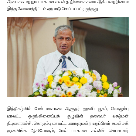
அமைச்சு மற்றும் மாகாண கல்வித் திணைக்களம் ஆகியவற்றினால்
இந்த வேலைத்திட்டம் ஏற்பாடு செய்யப்பட்டிருந்தது.
இந்நிகழ்வில் மேல் மாகாண ஆளுநர் ஹனீப் யூசுப், கொழும்பு
மாவட்ட ஒருங்கிணைப்புக் குழுவின் தலைவர் லக்ஷ்மன்
நிபுணாராச்சி, கொழும்பு மாவட்ட பாராளுமன்ற உறுப்பினர் சமன்மலி
குணசிங்க ஆகியோரும், மேல் மாகாண கல்விச் செயலாளர்