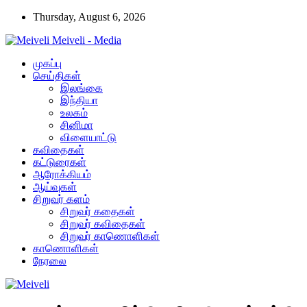
Thursday, August 6, 2026
Meiveli - Media
முகப்பு
செய்திகள்
இலங்கை
இந்தியா
உலகம்
சினிமா
விளையாட்டு
கவிதைகள்
கட்டுரைகள்
ஆரோக்கியம்
ஆய்வுகள்
சிறுவர் களம்
சிறுவர் கதைகள்
சிறுவர் கவிதைகள்
சிறுவர் காணொளிகள்
காணொளிகள்
நேரலை