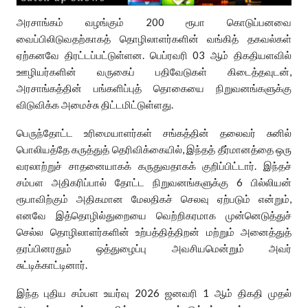
அரசாங்கம் வழங்கும் 200 ரூபா கொடுப்பனவை
வைப்பிலிடுவதற்காகத் தொழிலாளர்களின் வங்கித் தகவல்கள்
ஏற்கனவே திரட்டப்பட்டுள்ளன. பெப்ரவரி 03 ஆம் திகதியளவில்
ஊழியர்களின் வருகைப் பதிவேடுகள் கிடைத்தவுடன்,
அரசாங்கத்தின் பங்களிப்புத் தொகையை நிறுவனங்களுக்கு
விடுவிக்க அமைச்சு திட்டமிட்டுள்ளது.
பெருந்தோட்ட உரிமையாளர்கள் சங்கத்தின் தலைவர் சுனில்
பொலியத்தே கருத்துத் தெரிவிக்கையில், இந்தத் தீர்மானத்தை ஒரு
வரலாற்றுச் சாதனையாகக் கருதுவதாகக் குறிப்பிட்டார். இந்தச்
சம்பள அதிகரிப்பால் தோட்ட நிறுவனங்களுக்கு 6 பில்லியன்
ரூபாவிற்கும் அதிகமான மேலதிகச் செலவு ஏற்படும் என்றும்,
எனவே இத்தொழில்துறையை வெற்றிகரமாக முன்னெடுத்துச்
செல்ல தொழிலாளர்களின் உற்பத்தித்திறன் மற்றும் அனைத்துத்
தரப்பினரதும் ஒத்துழைப்பு அவசியமென்றும் அவர்
சுட்டிக்காட்டினார்.
இந்த புதிய சம்பள உயர்வு 2026 ஜனவரி 1 ஆம் திகதி முதல்