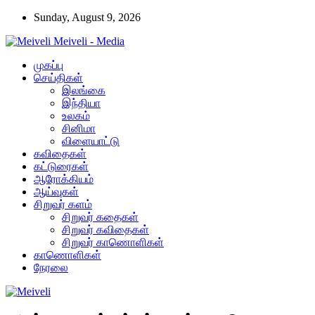
Sunday, August 9, 2026
Meiveli - Media
முகப்பு
செய்திகள்
இலங்கை
இந்தியா
உலகம்
சினிமா
விளையாட்டு
கவிதைகள்
கட்டுரைகள்
ஆரோக்கியம்
ஆய்வுகள்
சிறுவர் களம்
சிறுவர் கதைகள்
சிறுவர் கவிதைகள்
சிறுவர் காணொளிகள்
காணொளிகள்
நேரலை