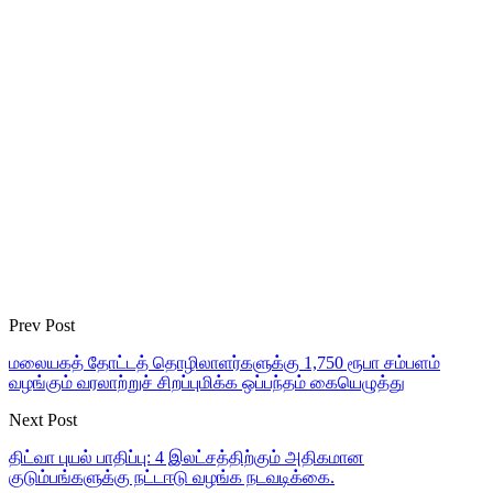
Prev Post
மலையகத் தோட்டத் தொழிலாளர்களுக்கு 1,750 ரூபா சம்பளம்
வழங்கும் வரலாற்றுச் சிறப்புமிக்க ஒப்பந்தம் கையெழுத்து
Next Post
திட்வா புயல் பாதிப்பு: 4 இலட்சத்திற்கும் அதிகமான
குடும்பங்களுக்கு நட்டஈடு வழங்க நடவடிக்கை.