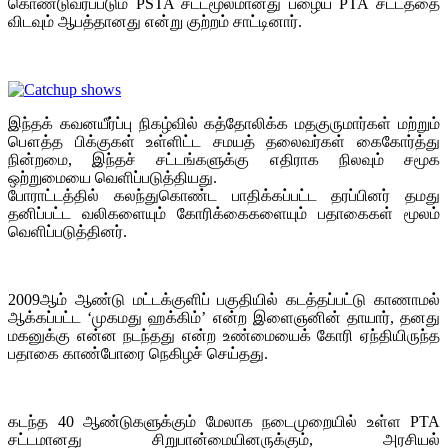
கொண்டுவரப்படும் PSTA சட்டமூலமானது பழைய PTA சட்டத்தை
விடவும் ஆபத்தானது என்று குற்றம் சாட்டினார்.
இந்தக் கவனயீர்ப்பு நிகழ்வில் கத்தோலிக்க மதகுருமார்கள் மற்றும்
பௌத்த பிக்குகள் உள்ளிட்ட சமயத் தலைவர்கள் கைகோர்த்து
நின்றமை, இந்தச் சட்டங்களுக்கு எதிராக நிலவும் சமூக
ஒற்றுமையை வெளிப்படுத்தியது.
போராட்டத்தில் கலந்துகொண்ட பாதிக்கப்பட்ட தரப்பினர் தமது
தனிப்பட்ட வலிகளையும் கோரிக்கைகளையும் பதாகைகள் மூலம்
வெளிப்படுத்தினர்.
2009ஆம் ஆண்டு மட்டக்குளிப் பகுதியில் கடத்தப்பட்டு காணாமல்
ஆக்கப்பட்ட ‘முகமது ஹக்கிம்’ என்ற இளைஞனின் தாயார், தனது
மகனுக்கு என்ன நடந்தது என்ற உண்மையைக் கோரி ஏந்தியிருந்த
பதாகை காண்போரை நெகிழச் செய்தது.
கடந்த 40 ஆண்டுகளுக்கும் மேலாக நடைமுறையில் உள்ள PTA
சட்டமானது சிறுபான்மையினருக்கும், அரசியல்