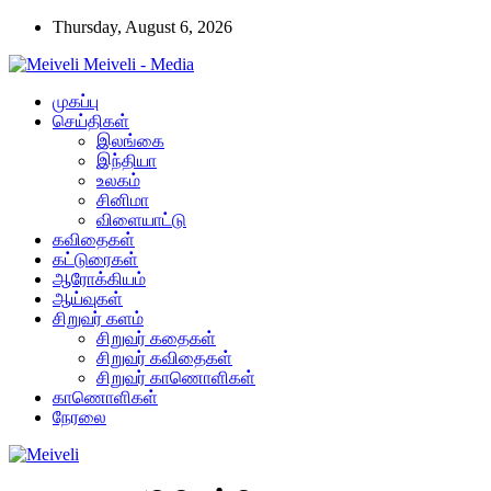
Thursday, August 6, 2026
Meiveli - Media
முகப்பு
செய்திகள்
இலங்கை
இந்தியா
உலகம்
சினிமா
விளையாட்டு
கவிதைகள்
கட்டுரைகள்
ஆரோக்கியம்
ஆய்வுகள்
சிறுவர் களம்
சிறுவர் கதைகள்
சிறுவர் கவிதைகள்
சிறுவர் காணொளிகள்
காணொளிகள்
நேரலை