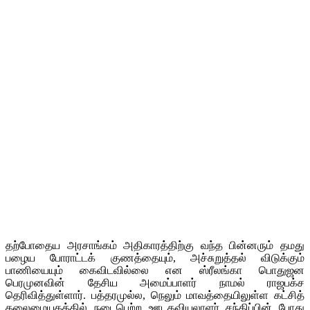
தற்போதைய அரசாங்கம் அதிகாரத்திற்கு வந்த பின்னரும் தமது
பழைய போராட்டக் குணத்தையும், அச்சுறுத்தல் விடுக்கும்
பாணியையும் கைவிடவில்லை என ஸ்ரீலங்கா பொதுஜன
பெரமுனவின் தேசிய அமைப்பாளர் நாமல் ராஜபக்ச
தெரிவித்துள்ளார். பத்தரமுல்ல, நெலும் மாவத்தையிலுள்ள கட்சித்
தலைமையகத்தில் நடைபெற்ற ஊடகவியலாளர் சந்திப்பின் போது